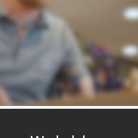
Google alleen, want wij optimaliseren voor
elk platform waar een vraag wordt gesteld.
Als internationale Online Marketing agency
combineren we menselijke expertise met de
kracht van AI en technologie, om onze klant
op nummer 1 te zetten!
Heb jij de skills en drive om mee te bouwen
aan de toekomst van Search Everywhere
Optimization?