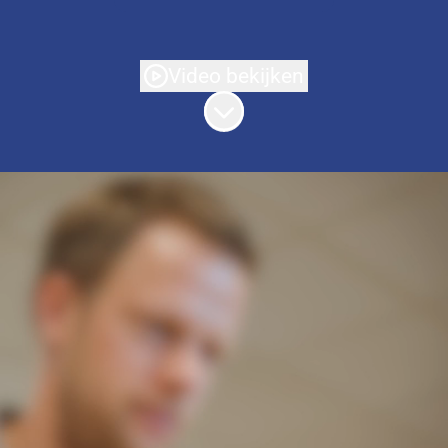
Video bekijken
Naar content scrollen
Jouw expertise,
onze techniek,
global impact
De wereld van search verandert sneller dan
ooit. Bij Seeders kijken we verder dan